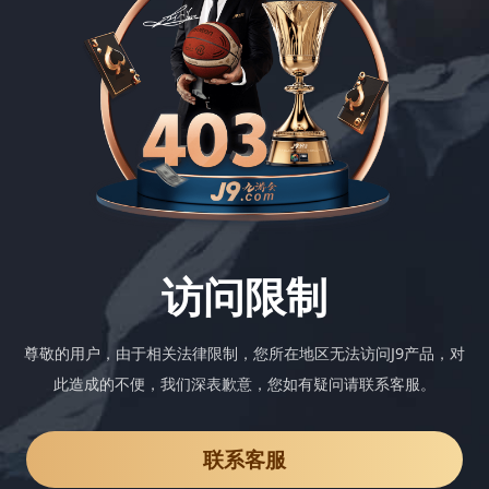
访问限制
尊敬的用户，由于相关法律限制，您所在地区无法访问J9产品，对
此造成的不便，我们深表歉意，您如有疑问请联系客服。
联系客服