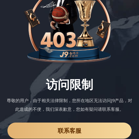
访问限制
尊敬的用户，由于相关法律限制，您所在地区无法访问J9产品，对
此造成的不便，我们深表歉意，您如有疑问请联系客服。
联系客服