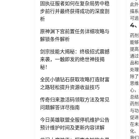
固执征服者如何在复杂局势中稳
此外
步前行并最终获得成功的深度剖
描系
可追
析
4
原神渊下宫前置任务详细攻略与
药剂
解锁条件解析
能够
提高
剑宗技能大揭秘：终极招式震撼
通过
来袭，一触即发的绝世神技揭
品和
秘！
处理
除了
全民小镇钻石获取攻略打造财富
思维
之路轻松提升资源收益技巧
心，
总结
传奇归来激活码领取方法及常见
药剂
问题解答详尽指南
与功
促进
今日英雄联盟全服停机维护公告
在未
预计维护时间及更新内容详解
化、
我们