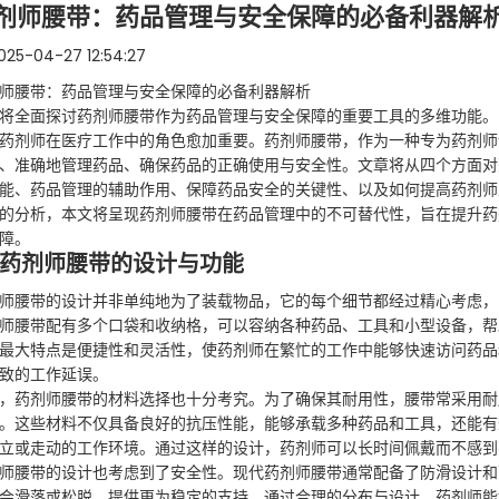
剂师腰带：药品管理与安全保障的必备利器解
025-04-27 12:54:27
师腰带：药品管理与安全保障的必备利器解析
将全面探讨药剂师腰带作为药品管理与安全保障的重要工具的多维功能。
药剂师在医疗工作中的角色愈加重要。药剂师腰带，作为一种专为药剂师
、准确地管理药品、确保药品的正确使用与安全性。文章将从四个方面对
能、药品管理的辅助作用、保障药品安全的关键性、以及如何提高药剂师
的分析，本文将呈现药剂师腰带在药品管理中的不可替代性，旨在提升药
障。
、药剂师腰带的设计与功能
师腰带的设计并非单纯地为了装载物品，它的每个细节都经过精心考虑，
师腰带配有多个口袋和收纳格，可以容纳各种药品、工具和小型设备，帮
最大特点是便捷性和灵活性，使药剂师在繁忙的工作中能够快速访问药品
致的工作延误。
，药剂师腰带的材料选择也十分考究。为了确保其耐用性，腰带常采用耐
。这些材料不仅具备良好的抗压性能，能够承载多种药品和工具，还能有
立或走动的工作环境。通过这样的设计，药剂师可以长时间佩戴而不感到
师腰带的设计也考虑到了安全性。现代药剂师腰带通常配备了防滑设计和
会滑落或松脱，提供更为稳定的支持。通过合理的分布与设计，药剂师能