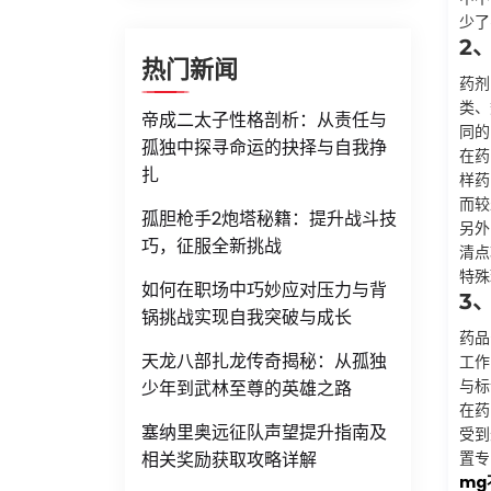
少了
2
热门新闻
药剂
类、
帝成二太子性格剖析：从责任与
同的
孤独中探寻命运的抉择与自我挣
在药
扎
样药
而较
孤胆枪手2炮塔秘籍：提升战斗技
另外
巧，征服全新挑战
清点
特殊
如何在职场中巧妙应对压力与背
3
锅挑战实现自我突破与成长
药品
天龙八部扎龙传奇揭秘：从孤独
工作
与标
少年到武林至尊的英雄之路
在药
塞纳里奥远征队声望提升指南及
受到
相关奖励获取攻略详解
置专
mg