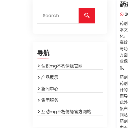
药
2
药剂
本文
化，
高效
与功
导航
方面
业保
认识mg不朽情缘官网
1
产品展示
药剂
药剂
新闻中心
计的
而导
集团服务
此外
帆布
互动mg不朽情缘官方网站
间站
药剂
中不