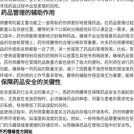
寻找药品过程中出现差错的风险。
、药品管理的辅助作用
师腰带的最主要功能之一是帮助药剂师更好地管理药品。在药品管理过程
数量以及存放位置，腰带的多个口袋和分隔层恰好可以满足这一需求。通
口袋中，药剂师能够清晰地识别每种药品，确保不会出现错拿药品的情况
品的存放和管理上，药剂师腰带的合理分隔非常重要。许多药剂师腰带配
品的外观和名称都能一目了然，进一步提高了药品的管理效率。比如，常
少使用或需要特别存放的药物则可以放置在其他专用隔层里，确保药品管
，药剂师腰带在管理药品数量方面也提供了极大的便利。药剂师在进行药
功能，确保每一剂药品的数量无误，减少了因数量不准而导致的错误发药
环境中，药剂师的工作节奏非常快，腰带的辅助作用显得尤为重要，能够
、保障药品安全的关键性
安全是医药行业关注的重点之一，而药剂师腰带在保障药品安全方面起到
中，尤其是在发放药物时，必须确保药品的种类、剂量与患者的需求完全
识系统，有效降低了药品误配的风险。
品使用过程中，药剂师需要高度关注药品的存储与环境条件。药剂师腰带
外界环境影响，如温度和湿度的变化。例如，一些特殊药品需要保持在低
门的冷藏袋或者便捷的存储空间，从而确保药品在使用过程中的安全性。
不朽情缘官方网站