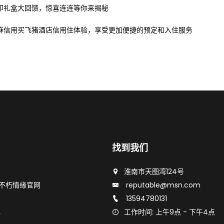
印礼盒大回馈，惊喜连连等你来揭秘
麻信用买飞猪酒店信用住体验，享受更加便捷的预定和入住服务
找到我们
页
淮南市天图湾124号
不朽情缘官网
reputable@msn.com
示
13594780131
心
工作时间: 上午9点 - 下午4点