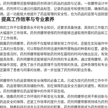
，药剂师腰带还能够辅助药剂师进行药品的追踪与记录。一些腰带设计中
统，药剂师可以通过扫描药品标签、记录药品批号和使用日期，确保药品
溯。这一功能极大地提升了药品管理的安全性，也为药品的监管与追踪提
、提高工作效率与专业素养
师的工作不仅需要高水平的专业知识，还要求具备快速、高效的工作能力
大幅提升工作效率。药剂师腰带使得药剂师能够迅速取用所需的药品和工
了工作效率。
佩戴药剂师腰带，药剂师不仅能够合理安排工作空间，还能在实际操作中
工具的分类存放，可以帮助药剂师迅速判断所需物品的种类和位置，避免
紧急情况时，药剂师腰带能够帮助药剂师在最短的时间内做出反应，有效
提高效率，药剂师腰带还能够提升药剂师的专业素养。通过使用腰带，药
和操作流程，避免了由于药品管理不当而导致的失误。这种条理性和专业
还赢得了患者与同事的信赖，进一步加强了药剂师的职业形象。
：
师腰带作为药品管理和安全保障的必备工具，已成为现代药剂师工作中不
能、药品管理的高效辅助作用，到在保障药品安全方面的关键性，再到对
，药剂师腰带在药品管理中的作用不容忽视。
来，随着药剂师工作环境的不断变化与发展，药剂师腰带也将不断创新与
药品安全的保障，还是工作效率的提升方面，药剂师腰带都将持续为药剂
相信，随着科技的进步与实践经验的积累，药剂师腰带将成为药剂师职业